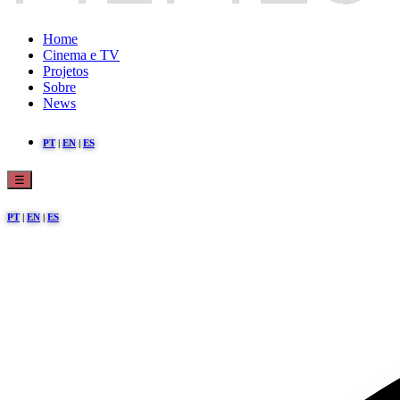
Home
Cinema e TV
Projetos
Sobre
News
PT
|
EN
|
ES
☰
PT
|
EN
|
ES